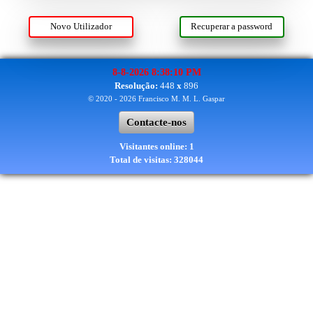
Novo Utilizador
Recuperar a password
8-8-2026 8:38:10 PM
Resolução:
448
x
896
© 2020 - 2026 Francisco M. M. L. Gaspar
Contacte-nos
Visitantes online: 1
Total de visitas: 328044